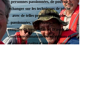
personnes passionnées, de pouvoir
échanger sur les techniques de pêche
avec de telles personnes (simples,
passionnées, généreuses, joviales et
remplies de bienveillance) D'avoir des
conditions climatiques d'exceptions et
d'avoir un maitre d'équipage comme
Raymond. Fabuleux que du bonheur.
Raymond est un homme exceptionnel je
vais revenir et j'espère le revoir.
Philéas