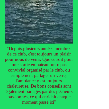
"Depuis plusieurs années membres
de ce club, c'est toujours un plaisir
pour nous de venir. Que ce soit pour
une sortie en bateau, un repas
convivial organisé par le club, ou
simplement partager un verre,
l'ambiance y est toujours
chaleureuse. De bons conseils sont
également partagés par des pêcheurs
passionnés, ce qui enrichit chaque
moment passé ici"