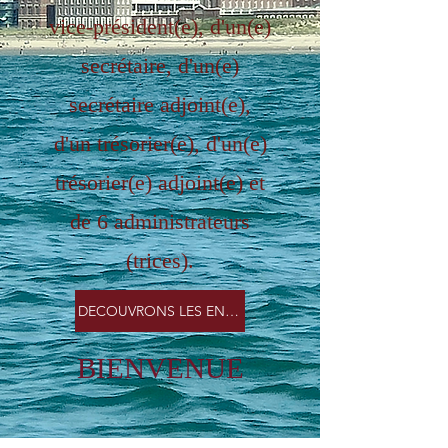
vice-président(e), d'un(e)
secrétaire, d'un(e)
secrétaire adjoint(e),
d'un trésorier(e), d'un(e)
trésorier(e) adjoint(e) et
de 6 administrateurs
(trices).
DECOUVRONS LES ENSEMBLE
BIENVENUE