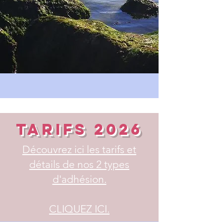
TARIFS 2026
Découvrez ici les tarifs et
détails de nos 2 types
d'adhésion.
CLIQUEZ ICI.