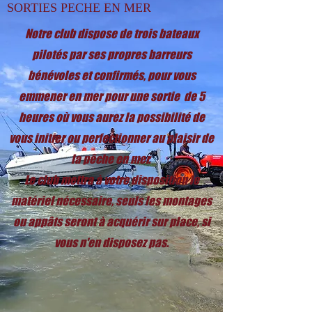
SORTIES PECHE EN MER
Notre club dispose de trois bateaux
pilotés par ses propres barreurs
bénévoles et confirmés, pour vous
emmener en mer pour une sortie de 5
heures où vous aurez la possibilité de
vous initier ou perfectionner au plaisir de
la pêche en mer.
Le club mettra à votre disposition le
matériel nécessaire, seuls les montages
ou appâts seront à acquérir sur place, si
vous n'en disposez pas.