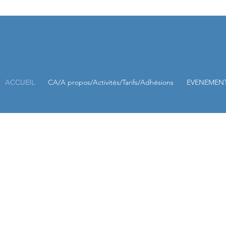
ACCUEIL
CA/A propos/Activités/Tarifs/Adhésions
EVENEMEN